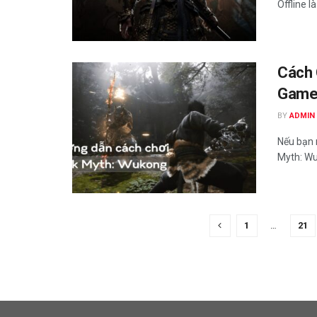
Offline là
Cách 
Game
BY
ADMIN
Nếu bạn 
Myth: Wu
1
…
21