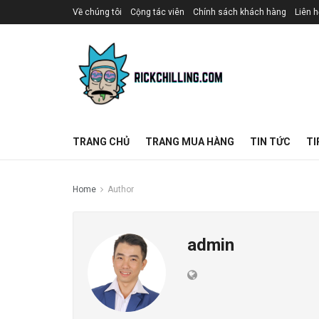
Về chúng tôi
Cộng tác viên
Chính sách khách hàng
Liên h
TRANG CHỦ
TRANG MUA HÀNG
TIN TỨC
TI
Home
Author
admin