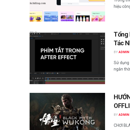
hiệu công
Tổng 
Tác N
BY
ADMIN
Sử dụng 
ngắn thời
HƯỚN
OFFL
BY
ADMIN
CHƠI BL