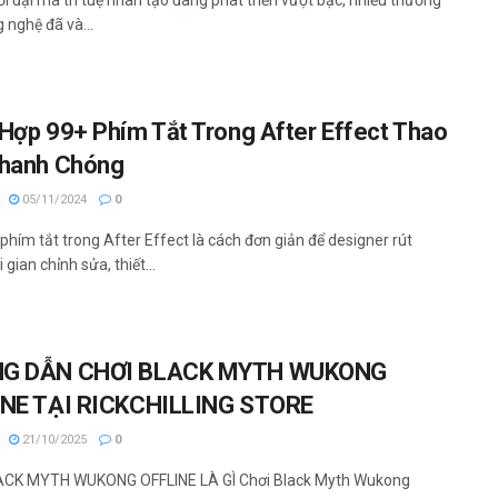
 nghệ đã và...
Hợp 99+ Phím Tắt Trong After Effect Thao
hanh Chóng
05/11/2024
0
phím tắt trong After Effect là cách đơn giản để designer rút
 gian chỉnh sửa, thiết...
G DẪN CHƠI BLACK MYTH WUKONG
INE TẠI RICKCHILLING STORE
21/10/2025
0
ACK MYTH WUKONG OFFLINE LÀ GÌ Chơi Black Myth Wukong