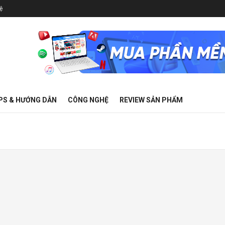
ệ
PS & HƯỚNG DẪN
CÔNG NGHỆ
REVIEW SẢN PHẨM