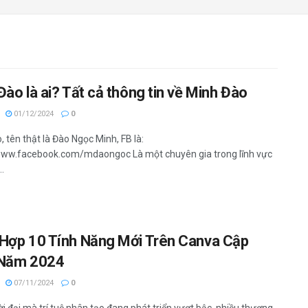
Đào là ai? Tất cả thông tin về Minh Đào
01/12/2024
0
 tên thật là Đào Ngọc Minh, FB là:
www.facebook.com/mdaongoc Là một chuyên gia trong lĩnh vực
..
Hợp 10 Tính Năng Mới Trên Canva Cập
 Năm 2024
07/11/2024
0
i đại mà trí tuệ nhân tạo đang phát triển vượt bậc, nhiều thương