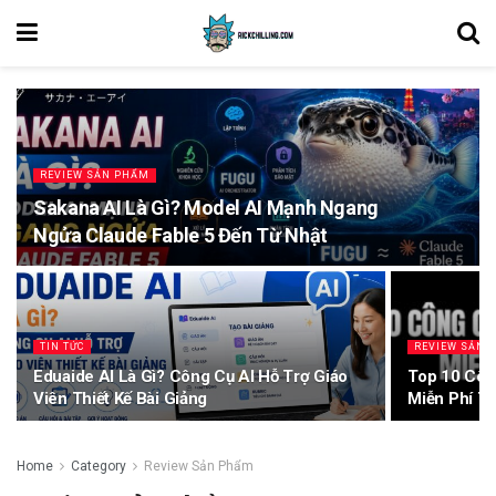
REVIEW SẢN PHẨM
Sakana AI Là Gì? Model AI Mạnh Ngang
Ngửa Claude Fable 5 Đến Từ Nhật
TIN TỨC
REVIEW SẢN 
Eduaide AI Là Gì? Công Cụ AI Hỗ Trợ Giáo
Top 10 Côn
Viên Thiết Kế Bài Giảng
Miễn Phí T
Home
Category
Review Sản Phẩm