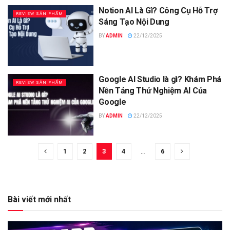
Notion AI Là Gì? Công Cụ Hỗ Trợ
REVIEW SẢN PHẨM
Sáng Tạo Nội Dung
BY
ADMIN
22/12/2025
Google AI Studio là gì? Khám Phá
REVIEW SẢN PHẨM
Nền Tảng Thử Nghiệm AI Của
Google
BY
ADMIN
22/12/2025
1
2
3
4
…
6
Bài viết mới nhất