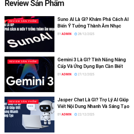
Review Sản Phẩm
Suno AI Là Gì? Khám Phá Cách AI
REVIEW SẢN PHẨM
Biến Ý Tưởng Thành Âm Nhạc
BY
ADMIN
28/12/2025
Gemini 3 Là Gì? Tính Năng Nâng
REVIEW SẢN PHẨM
Cấp Và Ứng Dụng Bạn Cần Biết
BY
ADMIN
27/12/2025
Jasper Chat Là Gì? Trợ Lý AI Giúp
REVIEW SẢN PHẨM
Viết Nội Dung Nhanh Và Sáng Tạo
BY
ADMIN
22/12/2025