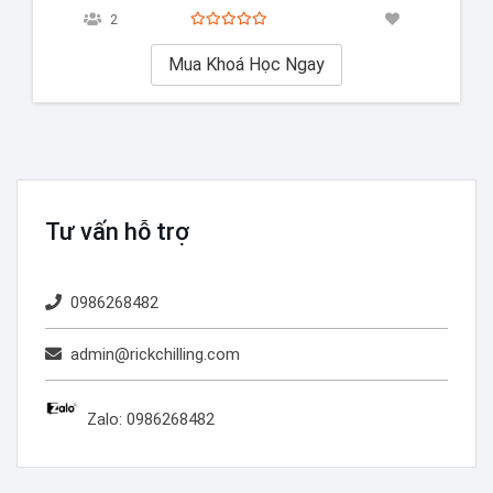
kế để giúp bạn nắm vững các kỹ năng tin học văn
2
phòng từ cơ bản…
Mua Khoá Học Ngay
Tư vấn hỗ trợ
0986268482
admin@rickchilling.com
Zalo: 0986268482