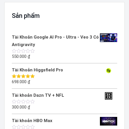
Sản phẩm
Tài Khoản Google AI Pro - Ultra - Veo 3 Có
Antigravity
550.000
₫
Được
xếp
hạng
Tài Khoản Higgsfield Pro
0
5
sao
698.000
₫
Được xếp
hạng
5.00
5 sao
Tài khoản Dazn TV + NFL
300.000
₫
Được
xếp
hạng
Tài khoản HBO Max
0
5