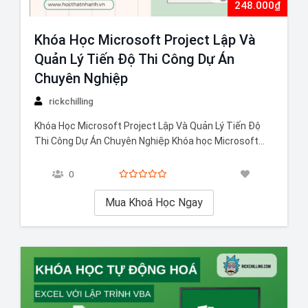
248.000₫
Khóa Học Microsoft Project Lập Và
Quản Lý Tiến Độ Thi Công Dự Án
Chuyên Nghiệp
rickchilling
Khóa Học Microsoft Project Lập Và Quản Lý Tiến Độ
Thi Công Dự Án Chuyên Nghiệp Khóa học Microsoft
Project Lập Và Quản Lý Tiến Độ Thi Công Dự Án
Chuyên Nghiệp giúp bạn nắm vững các kỹ năng sử
0
dụng Microsoft Project để lập và quản lý tiến độ…
Mua Khoá Học Ngay