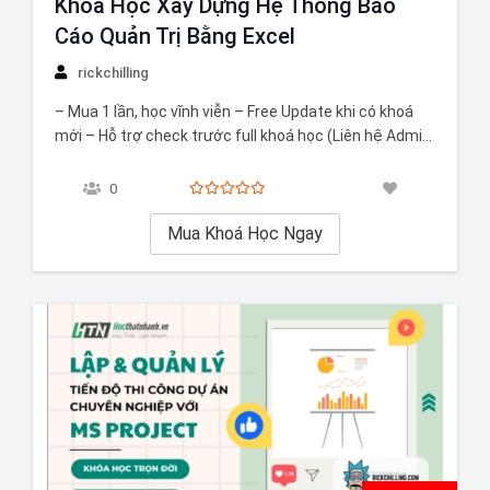
Khóa Học Xây Dựng Hệ Thống Báo
Cáo Quản Trị Bằng Excel
rickchilling
– Mua 1 lần, học vĩnh viễn – Free Update khi có khoá
mới – Hỗ trợ check trước full khoá học (Liên hệ Admin
để hỗ trợ)
0
Mua Khoá Học Ngay