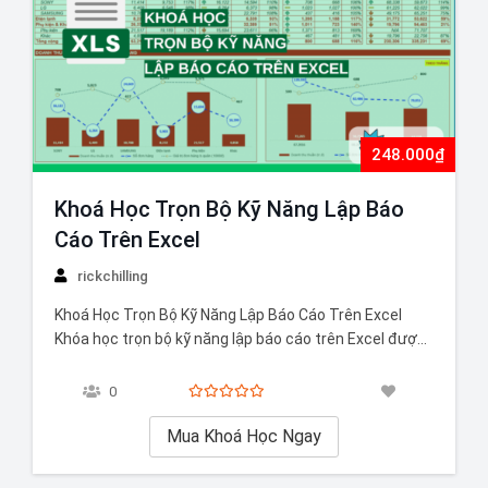
248.000₫
Khoá Học Trọn Bộ Kỹ Năng Lập Báo
Cáo Trên Excel
rickchilling
Khoá Học Trọn Bộ Kỹ Năng Lập Báo Cáo Trên Excel
Khóa học trọn bộ kỹ năng lập báo cáo trên Excel được
thiết kế để trang bị cho bạn những kỹ năng cần thiết
để lập các báo cáo chuyên nghiệp và hiệu quả. Bạn sẽ
0
học cách tổ…
Mua Khoá Học Ngay