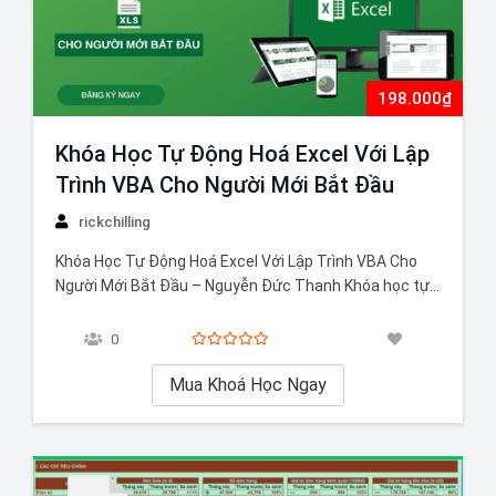
198.000₫
Khóa Học Tự Động Hoá Excel Với Lập
Trình VBA Cho Người Mới Bắt Đầu
rickchilling
Khóa Học Tự Động Hoá Excel Với Lập Trình VBA Cho
Người Mới Bắt Đầu – Nguyễn Đức Thanh Khóa học tự
động hóa Excel với lập trình VBA cho người mới bắt
đầu Nguyễn Đức Thanh giúp bạn nắm vững kiến thức
0
cơ bản về lập trình VBA trong…
Mua Khoá Học Ngay