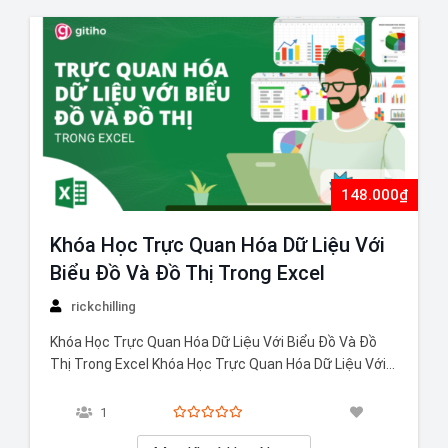
148.000₫
Khóa Học Trực Quan Hóa Dữ Liệu Với
Biểu Đồ Và Đồ Thị Trong Excel
rickchilling
Khóa Học Trực Quan Hóa Dữ Liệu Với Biểu Đồ Và Đồ
Thị Trong Excel Khóa Học Trực Quan Hóa Dữ Liệu Với
Biểu Đồ Và Đồ Thị Trong Excel cung cấp cho bạn kiến
thức toàn diện về các công cụ và kỹ thuật trực quan
1
hóa dữ liệu…