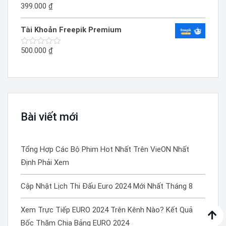
sao
399.000
₫
Được
xếp
hạng
Tài Khoản Freepik Premium
0
5
sao
500.000
₫
Được
xếp
hạng
0
5
sao
Bài viết mới
Tổng Hợp Các Bộ Phim Hot Nhất Trên VieON Nhất
Định Phải Xem
Cập Nhật Lịch Thi Đấu Euro 2024 Mới Nhất Tháng 8
Xem Trực Tiếp EURO 2024 Trên Kênh Nào? Kết Quả
Bốc Thăm Chia Bảng EURO 2024