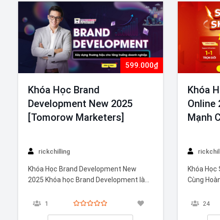
599.000₫
Khóa Học Brand
Khóa H
Development New 2025
Online
[Tomorow Marketers]
Mạnh 
rickchilling
rickchil
Khóa Học Brand Development New
Khóa Học 
2025 Khóa học Brand Development là
Cùng Hoà
khóa học xây dựng thương hiệu do đơn
Super Sho
vị Tomorrow Marketers cung cấp. Khóa
Mạnh Cườn
1
24
học này đào tạo kỹ năng tư duy xây
giúp bạn 