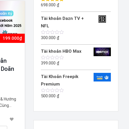
sao
698.000
₫
Được xếp
hạng
5.00
5 sao
Tài khoản Dazn TV +
NFL
300.000
₫
199.000₫
Được
xếp
hạng
Tài khoản HBO Max
0
5
Dẫn
sao
399.000
₫
Được
 Doãn
xếp
hạng
Tài Khoản Freepik
0
5
Premium
sao
500.000
₫
Được
 & Hướng
xếp
hạng
 Cùng
0
Facebook &
5
t 2025
sao
 đào tạo