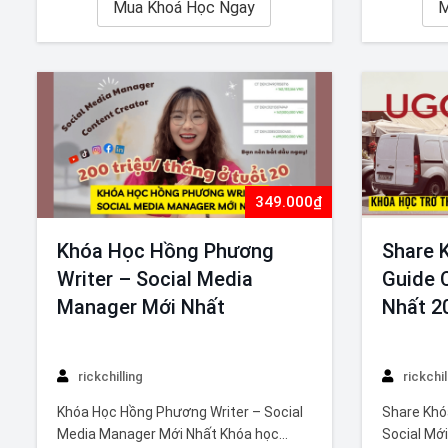
dựng, định vị và phát triển thương hiệu
Mua Khoá Học Ngay
bán hàng 
M
phù hợp thông qua 4 mảng: Định vị,…
Shopee. C
chuyên gi
349.000₫
Khóa Học Hồng Phương
Share 
Writer – Social Media
Guide 
Manager Mới Nhất
Nhất 2
rickchilling
rickchil
Khóa Học Hồng Phương Writer – Social
Share Khó
Media Manager Mới Nhất Khóa học
Social Mớ