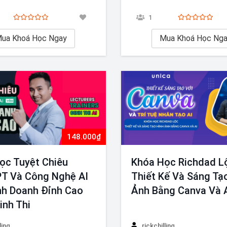
 Hạnh Social 2025 cung cấp
Mới Nhất sẽ giúp bạn khám p
chuyên sâu về quản lý và phát
dụng những công nghệ AI tiên
1
 xã hội, giúp bạn trở thành
trong công việc và cuộc sống
 gia trong lĩnh vực này. Đây
ua Khoá Học Ngay
học cách sử dụng ChatGPT để
Mua Khoá Học Ng
tuyệt…
hóa quy…
148.000₫
ọc Tuyệt Chiêu
Khóa Học Richdad L
T Và Công Nghệ AI
Thiết Kế Và Sáng Tạ
nh Doanh Đỉnh Cao
Ảnh Bằng Canva Và 
inh Thi
ling
rickchilling