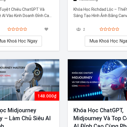
Tuyệt Chiêu ChatGPT Và
Khóa Học Richdad Lộc – Thiế
 AI Vào Kinh Doanh Đỉnh Cao
Sáng Tạo Hình Ảnh Bằng Canv
 Thi Khóa học Tuyệt Chiêu
Khóa học Richdad Lộc – Thiết
à Công Nghệ AI Vào Kinh
Sáng Tạo Hình Ảnh Bằng Canv
2
 Cao Cùng Đinh Thi là cơ hội
giúp bạn phát triển kỹ năng th
ám phá tiềm năng mạnh mẽ
ua Khoá Học Ngay
họa một cách bài bản. Bạn sẽ
Mua Khoá Học Ng
ng kinh doanh.…
cách…
148.000₫
ọc Midjourney
Khóa Học ChatGPT,
y – Làm Chủ Siêu AI
Midjourney Và Top 
nh
AI Đỉnh Cao Cùng P