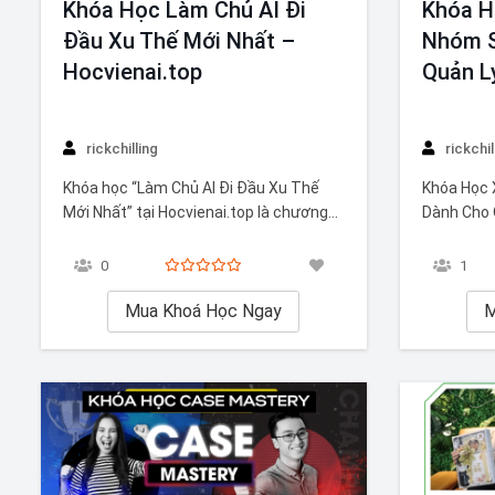
Khóa Học Làm Chủ AI Đi
Khóa H
Đầu Xu Thế Mới Nhất –
Nhóm S
Hocvienai.top
Quản L
rickchilling
rickchil
Khóa học “Làm Chủ AI Đi Đầu Xu Thế
Khóa Học 
Mới Nhất” tại Hocvienai.top là chương
Dành Cho 
trình đào tạo chuyên sâu, được thiết kế
học Xây D
để giúp bạn nắm vững các kỹ năng và
cấp các kỹ
0
1
kiến thức tiên tiến về trí tuệ nhân tạo
cho nhà qu
(AI). Bạn sẽ học được gì từ Khóa học…
Mua Khoá Học Ngay
doanh hiện
M
năm…