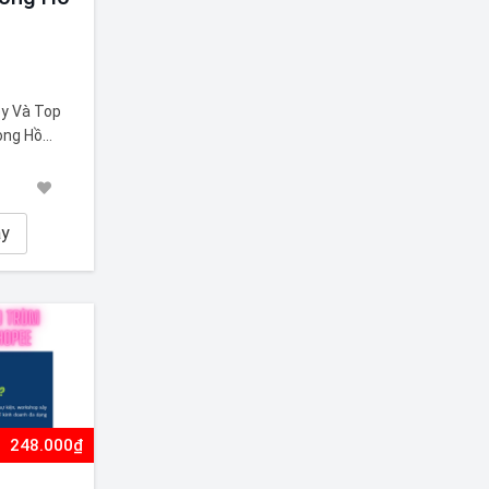
y Và Top
ong Hồ
các công
 trọng.
 hàng đầu
ay
248.000₫