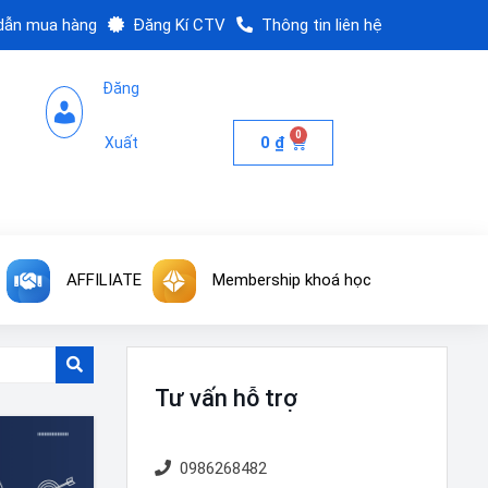
dẫn mua hàng
Đăng Kí CTV
Thông tin liên hệ
Đăng
0
0
₫
Xuất
AFFILIATE
Membership khoá học
Tư vấn hỗ trợ
0986268482