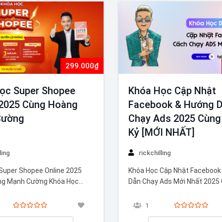
299.000₫
ọc Super Shopee
Khóa Học Cập Nhật
 2025 Cùng Hoàng
Facebook & Hướng 
Cường
Chạy Ads 2025 Cùng
Kỷ [MỚI NHẤT]
ling
rickchilling
Super Shopee Online 2025
Khóa Học Cập Nhật Facebook
ng Mạnh Cường Khóa Học
Dẫn Chạy Ads Mới Nhất 2025
pee Online 2025 Cùng Hoàng
Doãn Kỷ Khóa Học Cập Nhật 
g là khóa học chuyên sâu
Hướng Dẫn Chạy Ads Mới Nhấ
1
nắm vững những chiến lược
Cùng Doãn Kỷ là chương trình