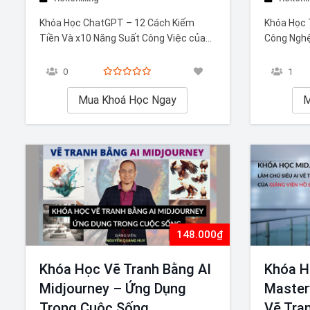
Khóa Học ChatGPT – 12 Cách Kiếm
Khóa Học 
Tiền Và x10 Năng Suất Công Việc của
Công Nghệ
giảng viên Nguyễn Văn Lâm Khóa học
Cùng Đinh
ChatGPT – 12 Cách Kiếm Tiền Và x10
ChatGPT V
0
1
Năng Suất Công Việc của giảng viên
Doanh Đỉnh
Nguyễn Văn Lâm sẽ giúp bạn khám phá
Mua Khoá Học Ngay
để bạn kh
M
những phương pháp hiệu quả…
của AI tro
148.000₫
Khóa Học Vẽ Tranh Bằng AI
Khóa H
Midjourney – Ứng Dụng
Master
Trong Cuộc Sống
Vẽ Tra