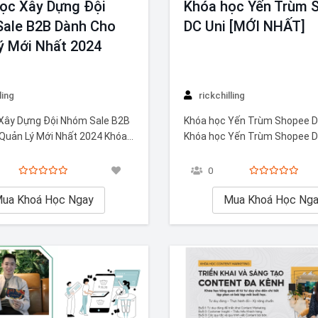
ọc Xây Dựng Đội
Khóa học Yến Trùm 
ale B2B Dành Cho
DC Uni [MỚI NHẤT]
ý Mới Nhất 2024
ling
rickchilling
Xây Dựng Đội Nhóm Sale B2B
Khóa học Yến Trùm Shopee D
Quản Lý Mới Nhất 2024 Khóa
Khóa học Yến Trùm Shopee D
ựng Đội Nhóm Sale B2B cung
cung cấp kiến thức và kỹ năng
 năng và chiến lược cần thiết
để kinh doanh hiệu quả trên 
0
ản lý trong môi trường kinh
Shopee. Với nội dung cập nhậ
 đại. Với nội dung cập nhật
ua Khoá Học Ngay
nhất, khóa học hướng dẫn từ
Mua Khoá Học Ng
dựng gian hàng chuẩn…