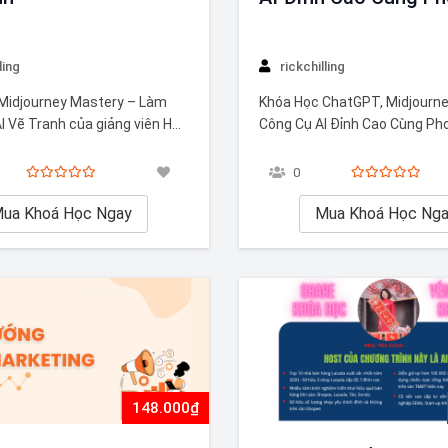
ling
rickchilling
Midjourney Mastery – Làm
Khóa Học ChatGPT, Midjourne
I Vẽ Tranh của giảng viên Hồ
Công Cụ AI Đỉnh Cao Cùng Ph
Khóa học Midjourney Mastery
Việc nắm vững kiến thức về 
 Siêu AI Vẽ Tranh là chương
cụ AI tiên tiến là vô cùng quan
0
 bạn tự tin nắm vững toàn bộ
Tham gia khóa học ChatGPT,
 chuyên sâu và đầy đủ nhất về
ua Khoá Học Ngay
Midjourney và các công cụ AI
Mua Khoá Học Ng
do Phong Hồ hướng dẫn sẽ…
148.000₫