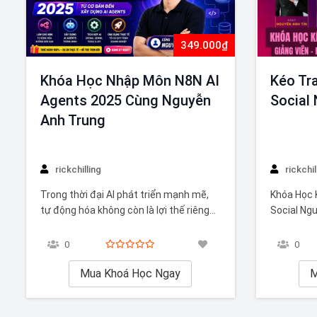
349.000₫
Kéo Tra
Khóa Học Nhập Môn N8N AI
Social
Agents 2025 Cùng Nguyễn
Anh Trung
rickchil
rickchilling
Khóa Học 
Trong thời đại AI phát triển mạnh mẽ,
Social Ng
tự động hóa không còn là lợi thế riêng
Traffic Từ
của các doanh nghiệp lớn mà đã trở
Thu Nhập”
thành kỹ năng cần thiết cho cá nhân,
0
0
giúp bạn k
marketer, freelancer và chủ doanh
tảng mạng
M
nghiệp. Khóa Học Nhập Môn N8N AI
Mua Khoá Học Ngay
dùng về w
Agents 2025 Cùng Nguyễn Anh…