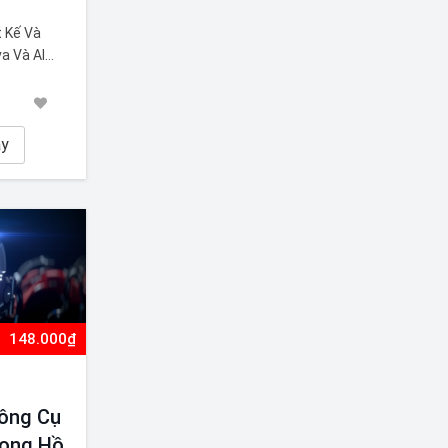
t Kế Và
a Và AI
 Kế và
a và AI
iết kế đồ
 học
ay
148.000₫
Công Cụ
hong Hồ