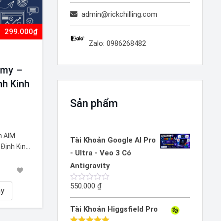
admin@rickchilling.com
299.000₫
Zalo: 0986268482
emy –
nh Kinh
Sản phẩm
h AIM
Tài Khoản Google AI Pro
Định Kinh
- Ultra - Veo 3 Có
 doanh
Antigravity
 thôi chưa
dựa trên
550.000
₫
Được
eting
ay
xếp
ìa khóa”
hạng
Tài Khoản Higgsfield Pro
0
5