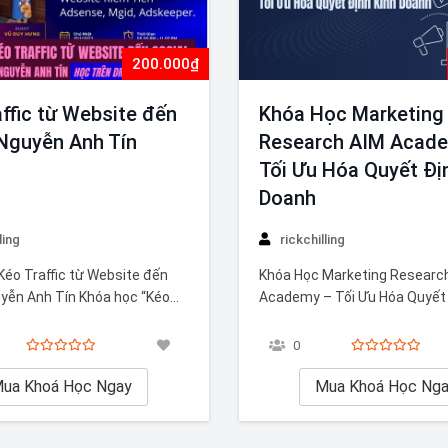
200.000₫
ffic từ Website đến
Khóa Học Marketing
 Nguyễn Anh Tín
Research AIM Acad
Tối Ưu Hóa Quyết Đị
Doanh
ling
rickchilling
Kéo Traffic từ Website đến
Khóa Học Marketing Researc
uyễn Anh Tín Khóa học “Kéo
Academy – Tối Ưu Hóa Quyết 
 Social Về Website Để Tạo
Doanh Trong môi trường kinh
 do Nguyễn Anh Tín giảng dạy
cạnh tranh, quyết định nhanh
0
hai thác hiệu quả các nền
đủ—quan trọng là quyết định 
 xã hội để điều hướng người
ua Khoá Học Ngay
dữ liệu và insight đúng. Mark
Mua Khoá Học Ng
ebsite. Từ đó,…
Research vì thế trở thành “ch
giúp doanh nghiệp hiểu…