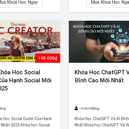
hiệu quả trên nền tảng
ua Khoá Học Ngay
chuyên sâu, giúp bạn nắm vữ
Mua Khoá Học Ng
ùng với Hoàng Mạnh Cường,
lược quảng cáo Facebook hiệ
a về thương mại…
198.000₫
Khóa Học Social
Khóa Học ChatGPT V
Của Hạnh Social Mới
Đỉnh Cao Mới Nhất
025
ling
rickchilling
a Học Social Guide Của Hạnh
Khóa Học ChatGPT Và AI Đỉnh
i Nhất 2025 Khóa học Social
Nhất Khóa học ChatGPT Và AI