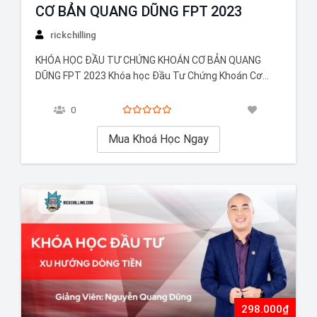
CƠ BẢN QUANG DŨNG FPT 2023
rickchilling
KHÓA HỌC ĐẦU TƯ CHỨNG KHOÁN CƠ BẢN QUANG
DŨNG FPT 2023 Khóa học Đầu Tư Chứng Khoán Cơ
Bản Quang Dũng FPT 2023 cung cấp nền tảng kiến
thức vững chắc về đầu tư chứng khoán, dành cho
0
những ai muốn bắt đầu hoặc nâng cao kỹ năng trong…
Mua Khoá Học Ngay
298.000₫