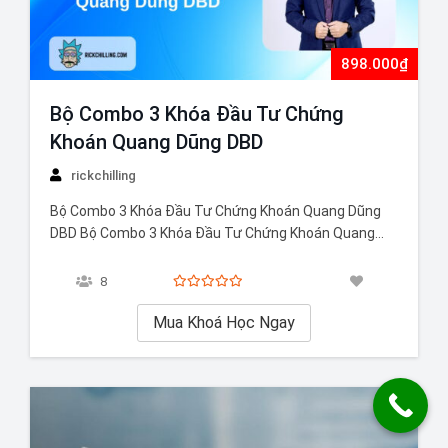
898.000₫
Bộ Combo 3 Khóa Đầu Tư Chứng
Khoán Quang Dũng DBD
rickchilling
Bộ Combo 3 Khóa Đầu Tư Chứng Khoán Quang Dũng
DBD Bộ Combo 3 Khóa Đầu Tư Chứng Khoán Quang
Dũng DBD chứa đựng đầy đủ tinh hoa kiến thức về đầu
tư chứng khoán cho người mới bước vào lĩnh vực này.
8
Trong đó bao gồm những khóa học mới…
Mua Khoá Học Ngay