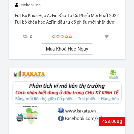
rickchilling
Full Bộ Khóa Học AzFin Đầu Tư Cổ Phiếu Mới Nhất 2022
Full bộ khóa học AzFin đầu tư cổ phiếu mới nhất được
nhiều người săn đón. Khóa học này giúp bạn nắm vững
các kiến thức về đầu tư cổ phiếu, đảm bảo bạn sẽ
0
nắm chắc phần…
Mua Khoá Học Ngay
458.000₫