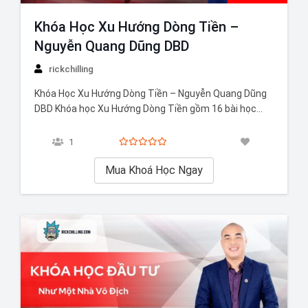
Khóa Học Xu Hướng Dòng Tiền –
Nguyễn Quang Dũng DBD
rickchilling
Khóa Học Xu Hướng Dòng Tiền – Nguyễn Quang Dũng
DBD Khóa học Xu Hướng Dòng Tiền gồm 16 bài học
mới nhất cập nhật trong tháng 8/2022, với tổng thời
lượng là 2 tiếng. Lợi nhuận trong đầu tư chứng khoán
1
luôn là mục tiêu hàng đầu của bất…
Mua Khoá Học Ngay