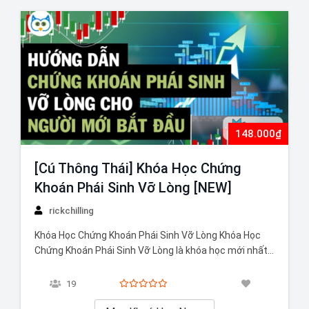
148.000₫
[Cú Thông Thái] Khóa Học Chứng
Khoán Phái Sinh Vỡ Lòng [NEW]
rickchilling
Khóa Học Chứng Khoán Phái Sinh Vỡ Lòng Khóa Học
Chứng Khoán Phái Sinh Vỡ Lòng là khóa học mới nhất,
được thiết kế để giúp người mới bắt đầu hiểu rõ về
chứng khoán phái sinh và các khái niệm cơ bản liên
19
quan. Khóa học cung cấp kiến…