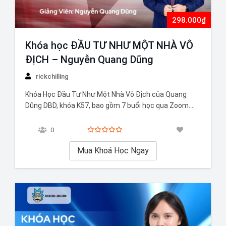
298.000₫
Khóa học ĐẦU TƯ NHƯ MỘT NHÀ VÔ
ĐỊCH – Nguyễn Quang Dũng
rickchilling
Khóa Học Đầu Tư Như Một Nhà Vô Địch của Quang
Dũng DBD, khóa K57, bao gồm 7 buổi học qua Zoom.
Đây là khóa học chuyên biệt dành cho các nhà đầu tư
chứng khoán chuyên nghiệp, tập trung vào việc xây
0
dựng một hệ thống đầu tư chứng…
Mua Khoá Học Ngay