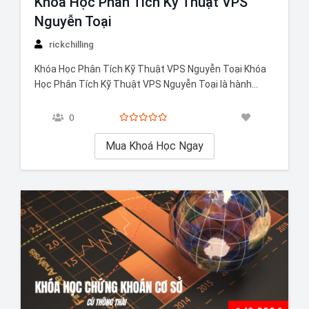
Khóa Học Phân Tích Kỹ Thuật VPS
Nguyễn Toại
rickchilling
Khóa Học Phân Tích Kỹ Thuật VPS Nguyễn Toại Khóa
Học Phân Tích Kỹ Thuật VPS Nguyễn Toại là hành
trang chuyên sâu dành cho những ai muốn làm chủ
biểu đồ giá, đọc hiểu xu hướng và điểm vào – ra hợp lý
0
trên thị trường chứng khoán. Khóa…
Mua Khoá Học Ngay