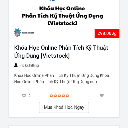
298.000₫
Khóa Học Online Phân Tích Kỹ Thuật
Ứng Dụng [Vietstock]
rickchilling
Khóa Học Online Phân Tích Kỹ Thuật Ứng Dụng Khóa
Học Online Phân Tích Kỹ Thuật Ứng Dụng của
Vietstock cung cấp nền tảng kiến thức vững chắc và
kỹ năng phân tích kỹ thuật chứng khoán. Khóa học này
2
bao gồm những bài giảng video mới nhất, giúp bạn…
Mua Khoá Học Ngay