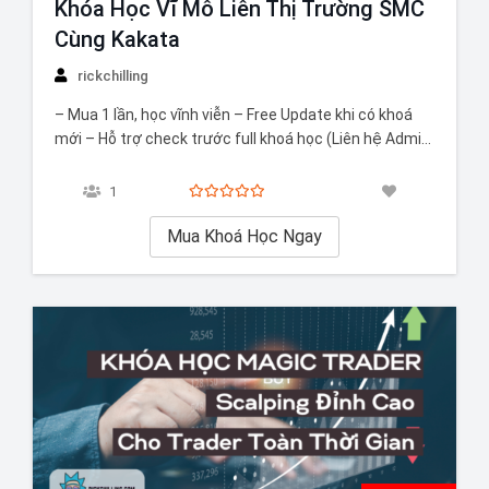
Khóa Học Vĩ Mô Liên Thị Trường SMC
Cùng Kakata
rickchilling
– Mua 1 lần, học vĩnh viễn – Free Update khi có khoá
mới – Hỗ trợ check trước full khoá học (Liên hệ Admin
để hỗ trợ)
1
Mua Khoá Học Ngay