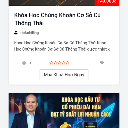
149.000₫
Khóa Học Chứng Khoán Cơ Sở Cú
Thông Thái
rickchilling
Khóa Học Chứng Khoán Cơ Sở Cú Thông Thái Khóa
Học Chứng Khoán Cơ Sở Cú Thông Thái được thiết kế
dành cho người mới bắt đầu, giúp bạn hiểu rõ nền tảng
thị trường và cách vận hành của cổ phiếu. Nội dung
0
tập trung vào kiến thức cốt…
Mua Khoá Học Ngay