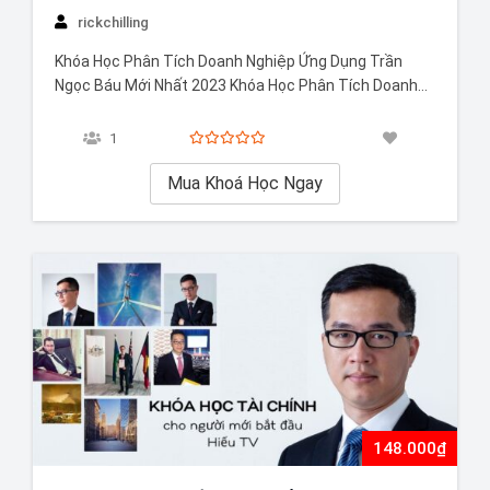
rickchilling
Khóa Học Phân Tích Doanh Nghiệp Ứng Dụng Trần
Ngọc Báu Mới Nhất 2023 Khóa Học Phân Tích Doanh
Nghiệp Ứng Dụng là khóa học mới nhất 2023 mà Báu
thiết kế dành riêng cho những bạn có nền tảng chuyên
1
môn trung bình trở xuống, học để phụ vụ…
Mua Khoá Học Ngay
148.000₫