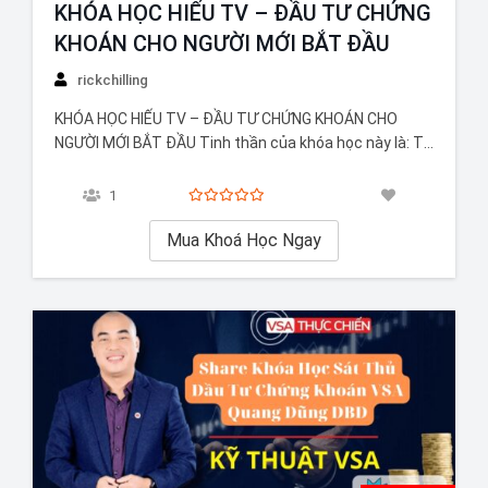
KHÓA HỌC HIẾU TV – ĐẦU TƯ CHỨNG
KHOÁN CHO NGƯỜI MỚI BẮT ĐẦU
rickchilling
KHÓA HỌC HIẾU TV – ĐẦU TƯ CHỨNG KHOÁN CHO
NGƯỜI MỚI BẮT ĐẦU Tinh thần của khóa học này là: Từ
chưa biết gì đến tự tin đầu tư Dành cho hành trình TỰ
DO TÀI CHÍNH Dành cho những nhà đầu tư không
1
chuyên Chiến lược đầu tư…
Mua Khoá Học Ngay