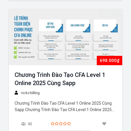
698.000₫
Chương Trình Đào Tạo CFA Level 1
Online 2025 Cùng Sapp
rickchilling
Chương Trình Đào Tạo CFA Level 1 Online 2025 Cùng
Sapp Chương Trình Đào Tạo CFA Level 1 Online 2025
cùng Sapp được xây dựng một cách toàn diện, với lộ
trình học cá nhân hóa. Đội ngũ giảng viên chuyên gia,
82
100% giảng dạy kiến thức chuẩn hóa, giúp…