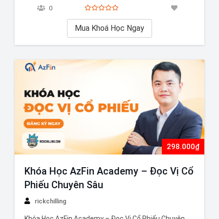
chắc về phân tích tài chính và định giá cổ phiếu, giúp
0
học viên phát triển tư…
Mua Khoá Học Ngay
298.000₫
Khóa Học AzFin Academy – Đọc Vị Cổ
Phiếu Chuyên Sâu
rickchilling
Khóa Học AzFin Academy – Đọc Vị Cổ Phiếu Chuyên