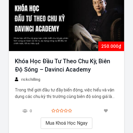
250.000₫
Khóa Học Đầu Tư Theo Chu Kỳ, Biên
Độ Sóng – Davinci Academy
rickchilling
Trong thế giới đầu tư đầy biến động, việc hiểu và vận
dụng các chu kỳ thị trường cùng biên độ sóng giá là
chìa khóa giúp nhà đầu tư đi trước một bước, giảm rủi
ro và tối ưu hóa lợi nhuận. Khóa học “Đầu Tư Theo Chu
0
Kỳ,…
Mua Khoá Học Ngay