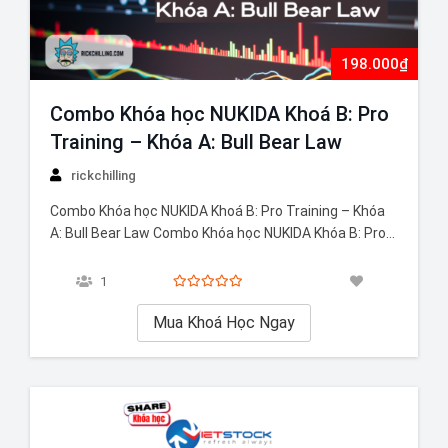
198.000₫
Combo Khóa học NUKIDA Khoá B: Pro
Training – Khóa A: Bull Bear Law
rickchilling
Combo Khóa học NUKIDA Khoá B: Pro Training – Khóa
A: Bull Bear Law Combo Khóa học NUKIDA Khóa B: Pro
Training – Khóa A: Bull Bear Law là một trong những
chương trình học toàn diện, mang đến kiến thức
1
chuyên sâu và cập nhật nhất về thị trường…
Mua Khoá Học Ngay