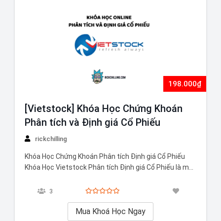
198.000₫
[Vietstock] Khóa Học Chứng Khoán
Phân tích và Định giá Cổ Phiếu
rickchilling
Khóa Học Chứng Khoán Phân tích Định giá Cổ Phiếu
Khóa Học Vietstock Phân tích Định giá Cổ Phiếu là một
khóa học chuyên nghiệp dành cho những ai muốn
nâng cao kỹ năng đầu tư. Khóa học sẽ trang bị cho bạn
3
những kiến thức từ cơ bản đến nâng cao…
Mua Khoá Học Ngay