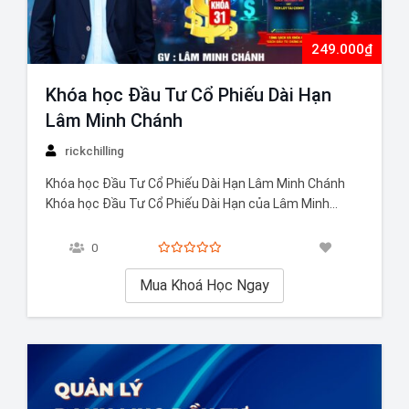
249.000₫
Khóa học Đầu Tư Cổ Phiếu Dài Hạn
Lâm Minh Chánh
rickchilling
Khóa học Đầu Tư Cổ Phiếu Dài Hạn Lâm Minh Chánh
Khóa học Đầu Tư Cổ Phiếu Dài Hạn của Lâm Minh
Chánh được xây dựng nhằm giúp học viên nắm vững
tư duy đầu tư đúng đắn, hiểu cách lựa chọn cổ phiếu
0
chất lượng và xây dựng danh…
Mua Khoá Học Ngay