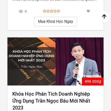
những kiến thức cơ bản về thị trường chứng khoán
cho các nhà đầu tư mới, sinh viên, và những người
0
muốn tìm hiểu về cổ phiếu. Khóa học được thiết kế…
Mua Khoá Học Ngay
498.000₫
Khóa Học Phân Tích Doanh Nghiệp
Ứng Dụng Trần Ngọc Báu Mới Nhất
2023