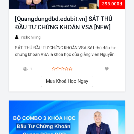
398.000₫
[Quangdungdbd.edubit.vn] SÁT THỦ
ĐẦU TƯ CHỨNG KHOÁN VSA [NEW]
rickchilling
SÁT THỦ ĐẦU TƯ CHỨNG KHOÁN VSA Sát thủ đầu tư
chứng khoán VSA là khóa học của giảng viên Nguyễn
Quang Dũng – người có kinh nghiệm nhiều năm trong
lĩnh vực đầu tư chứng khoán. Khóa học này sẽ giúp bạn
1
hiểu rõ hơn về kỹ thuật VSA…
Mua Khoá Học Ngay