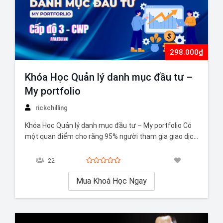
298.000₫
Khóa Học Quản lý danh mục đầu tư –
My portfolio
rickchilling
Khóa Học Quản lý danh mục đầu tư – My portfolio Có
một quan điểm cho rằng 95% người tham gia giao dịch
trên thị trường chứng khoán đều gặp thua lỗ. Mặc dù
đây là nhận định dựa trên các số liệu thống kê, nhưng
22
điều quan trọng cần…
Mua Khoá Học Ngay