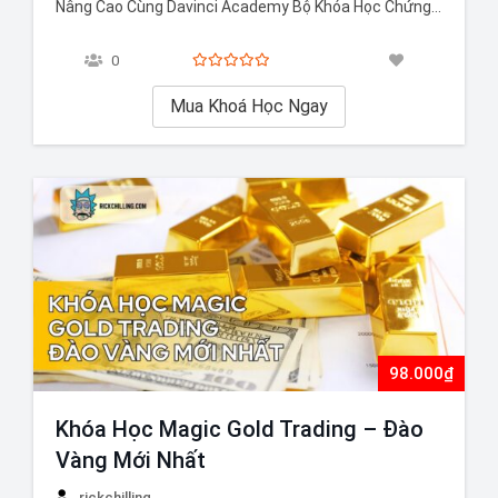
Nâng Cao Cùng Davinci Academy Bộ Khóa Học Chứng
Khoán Phái Sinh Từ Cơ Bản Đến Nâng Cao Cùng
Davinci Academy sẽ giúp bạn nắm vững kiến thức từ
0
nền tảng đến nâng cao về chứng khoán phái sinh.…
Mua Khoá Học Ngay
98.000₫
Khóa Học Magic Gold Trading – Đào
Vàng Mới Nhất
rickchilling