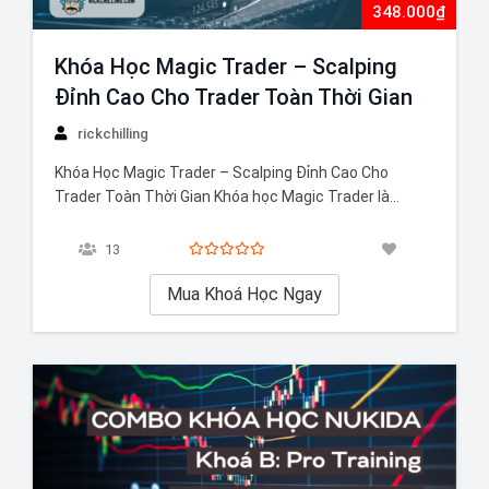
348.000₫
Khóa Học Magic Trader – Scalping
Đỉnh Cao Cho Trader Toàn Thời Gian
rickchilling
Khóa Học Magic Trader – Scalping Đỉnh Cao Cho
Trader Toàn Thời Gian Khóa học Magic Trader là
chương trình đào tạo chuyên sâu về chiến lược
Scalping dành cho các trader toàn thời gian. Với
13
những kỹ thuật và phương pháp tiên tiến, khóa học sẽ
giúp bạn nắm…
Mua Khoá Học Ngay