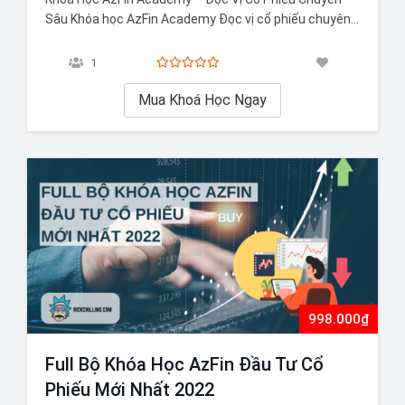
Sâu Khóa học AzFin Academy Đọc vị cổ phiếu chuyên
sâu cập nhật các bài giảng mới nhất về cổ phiếu, giúp
bạn đầu tư tốt hơn trong thị trường đầy biến động
1
hiện nay. Mua ngay khóa học này…
Mua Khoá Học Ngay
998.000₫
Full Bộ Khóa Học AzFin Đầu Tư Cổ
Phiếu Mới Nhất 2022