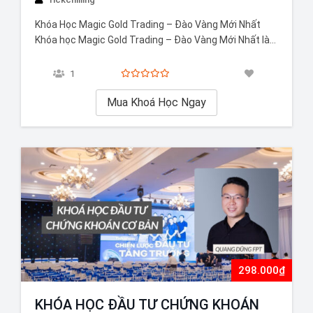
Khóa Học Magic Gold Trading – Đào Vàng Mới Nhất
Khóa học Magic Gold Trading – Đào Vàng Mới Nhất là
một trong những khóa học giao dịch Vàng (XAUUSD)
thực chiến, nơi bạn sẽ được hướng dẫn hàng ngày bởi
1
Mentor, giúp bạn nắm vững kỹ năng “Đào Vàng”…
Mua Khoá Học Ngay
298.000₫
KHÓA HỌC ĐẦU TƯ CHỨNG KHOÁN