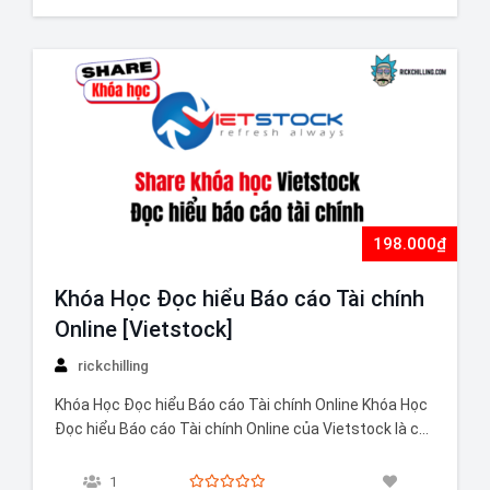
198.000₫
Khóa Học Đọc hiểu Báo cáo Tài chính
Online [Vietstock]
rickchilling
Khóa Học Đọc hiểu Báo cáo Tài chính Online Khóa Học
Đọc hiểu Báo cáo Tài chính Online của Vietstock là cơ
hội tuyệt vời để nâng cao kiến thức và kỹ năng phân
tích tài chính. Khóa học này cung cấp các video bài
1