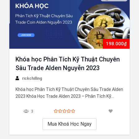
198.000₫
Khóa học Phân Tích Kỹ Thuật Chuyên
Sâu Trade Alden Nguyễn 2023
rickchilling
Khóa học Phân Tích Kỹ Thuật Chuyên Sâu Trade Alden
2023 Khóa Học Trade Alden 2023 – Phân Tích Kỹ
Thuật Chuyên Sâu Trade Coin Cùng Alden Nguyễn
được tạo ra bởi Alden Nguyễn, một trader dày dặn kinh
3
nghiệm và là chuyên gia phân tích kỹ thuật được
đánh…
Mua Khoá Học Ngay