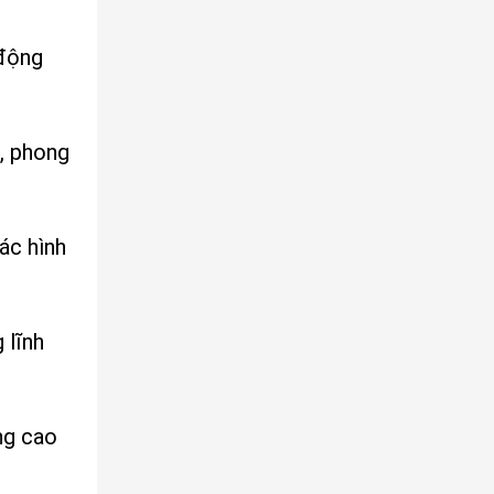
 động
o, phong
ác hình
 lĩnh
ng cao