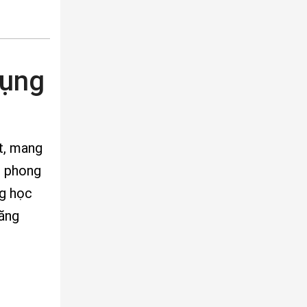
Dụng
t, mang
c phong
ng học
năng