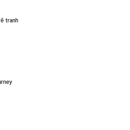
vẽ tranh
urney