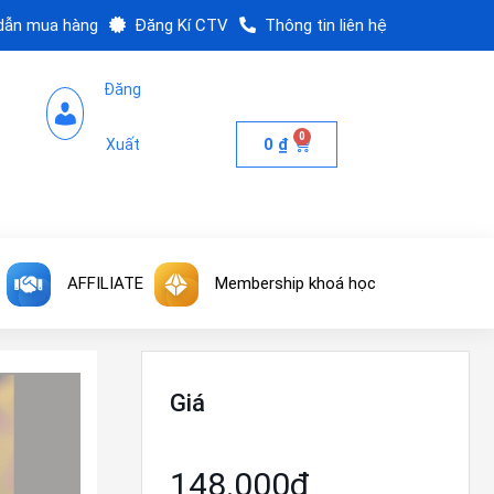
dẫn mua hàng
Đăng Kí CTV
Thông tin liên hệ
Đăng
0
0
₫
Xuất
AFFILIATE
Membership khoá học
Giá
148.000₫