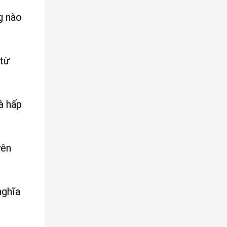
g nào
 từ
à hấp
yên
nghĩa