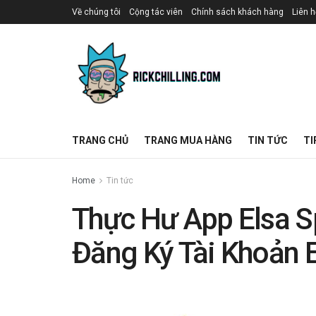
Về chúng tôi
Cộng tác viên
Chính sách khách hàng
Liên h
TRANG CHỦ
TRANG MUA HÀNG
TIN TỨC
TI
Home
Tin tức
Thực Hư App Elsa 
Đăng Ký Tài Khoản 