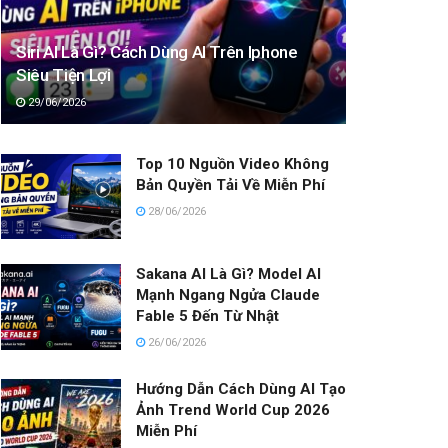
Siri AI Là Gì? Cách Dùng AI Trên Iphone
Siêu Tiện Lợi
29/06/2026
Top 10 Nguồn Video Không
Bản Quyền Tải Về Miễn Phí
28/06/2026
Sakana AI Là Gì? Model AI
Mạnh Ngang Ngửa Claude
Fable 5 Đến Từ Nhật
26/06/2026
Hướng Dẫn Cách Dùng AI Tạo
Ảnh Trend World Cup 2026
Miễn Phí