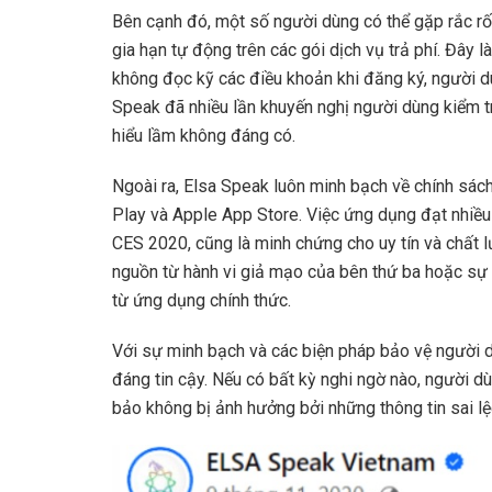
Bên cạnh đó, một số người dùng có thể gặp rắc rối 
gia hạn tự động trên các gói dịch vụ trả phí. Đây 
không đọc kỹ các điều khoản khi đăng ký, người dùn
Speak đã nhiều lần khuyến nghị người dùng kiểm tr
hiểu lầm không đáng có.
Ngoài ra, Elsa Speak luôn minh bạch về chính sác
Play và Apple App Store. Việc ứng dụng đạt nhiều 
CES 2020, cũng là minh chứng cho uy tín và chất 
nguồn từ hành vi giả mạo của bên thứ ba hoặc sự t
từ ứng dụng chính thức.
Với sự minh bạch và các biện pháp bảo vệ người d
đáng tin cậy. Nếu có bất kỳ nghi ngờ nào, người d
bảo không bị ảnh hưởng bởi những thông tin sai lệ