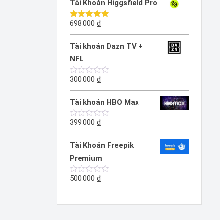
Tài Khoản Higgsfield Pro
0
5
sao
698.000
₫
Được xếp
hạng
5.00
5 sao
Tài khoản Dazn TV +
NFL
300.000
₫
Được
xếp
hạng
Tài khoản HBO Max
0
5
sao
399.000
₫
Được
xếp
hạng
Tài Khoản Freepik
0
5
Premium
sao
500.000
₫
Được
xếp
hạng
0
5
sao