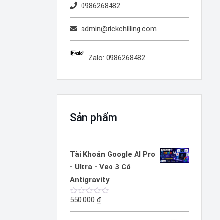
0986268482
admin@rickchilling.com
Zalo: 0986268482
Sản phẩm
Tài Khoản Google AI Pro
- Ultra - Veo 3 Có
Antigravity
550.000
₫
Được
xếp
hạng