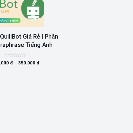
QuillBot Giá Rẻ | Phần
raphrase Tiếng Anh
Được
.000
₫
–
350.000
₫
xếp
hạng
0
5
sao