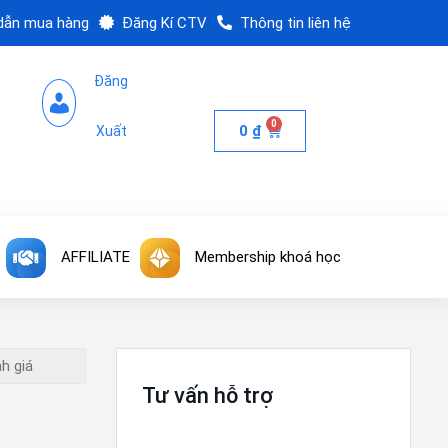
dẫn mua hàng
Đăng Kí CTV
Thông tin liên hệ
Đăng
0
0
₫
Xuất
AFFILIATE
Membership khoá học
Tư vấn hỗ trợ