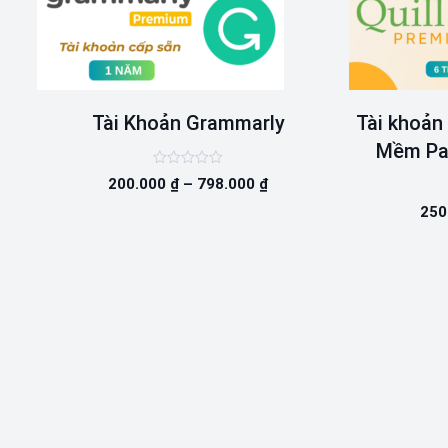
Tài Khoản Grammarly
Tài khoản 
Mềm Pa
Được
200.000
₫
–
798.000
₫
xếp
hạng
250
0
5
sao