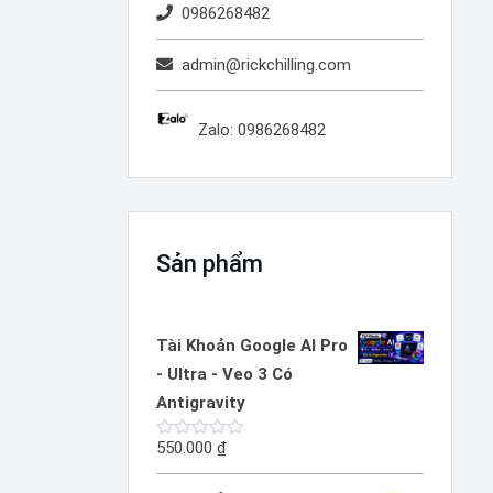
0986268482
admin@rickchilling.com
Zalo: 0986268482
Sản phẩm
Tài Khoản Google AI Pro
- Ultra - Veo 3 Có
Antigravity
550.000
₫
Được
xếp
hạng