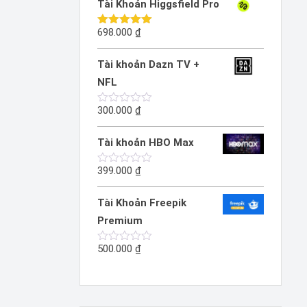
Tài Khoản Higgsfield Pro
0
5
sao
698.000
₫
Được xếp
hạng
5.00
5 sao
Tài khoản Dazn TV +
NFL
300.000
₫
Được
xếp
hạng
Tài khoản HBO Max
0
5
sao
399.000
₫
Được
xếp
hạng
Tài Khoản Freepik
0
5
Premium
sao
500.000
₫
Được
xếp
hạng
0
5
sao