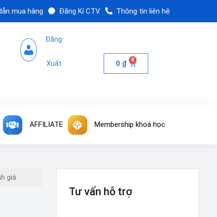
dẫn mua hàng
Đăng Kí CTV
Thông tin liên hệ
Đăng
0
0
₫
Xuất
AFFILIATE
Membership khoá học
Tư vấn hỗ trợ