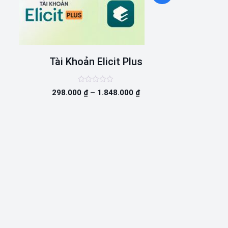
Tài Khoản Elicit Plus
Được
298.000
₫
–
1.848.000
₫
xếp
hạng
0
5
sao