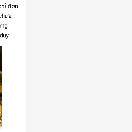
 chỉ đơn
 chưa
ởng
duy.