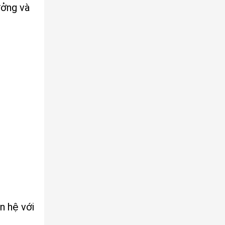
ưởng và
n hệ với