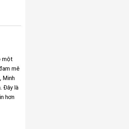
p một
i đam mê
, Minh
. Đây là
in hơn