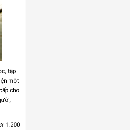
ọc, tập
hiện một
 cấp cho
gười,
ơn 1.200