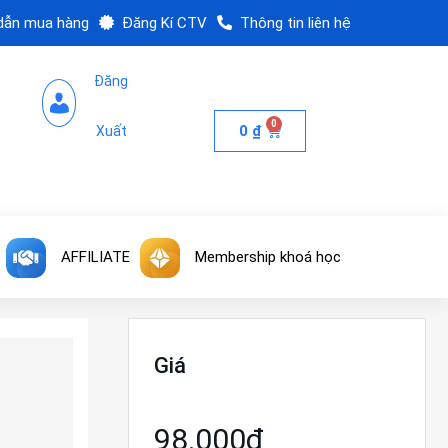
dẫn mua hàng
Đăng Kí CTV
Thông tin liên hệ
Đăng
0
0
₫
Xuất
AFFILIATE
Membership khoá học
Giá
98.000₫