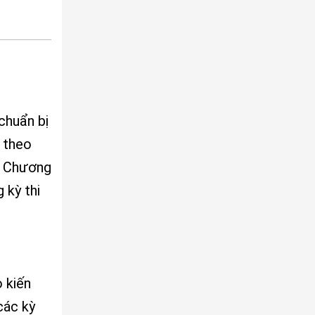
chuẩn bị
 theo
i. Chương
 kỳ thi
 kiến
các kỳ