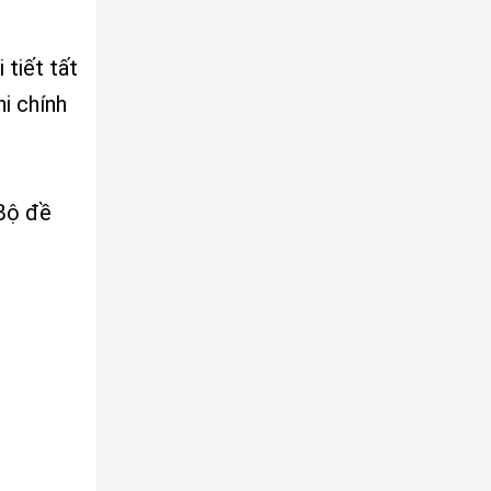
tiết tất
i chính
 Bộ đề