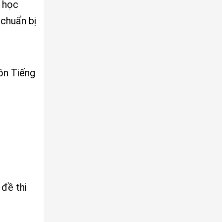
a học
 chuẩn bị
ôn Tiếng
 đề thi