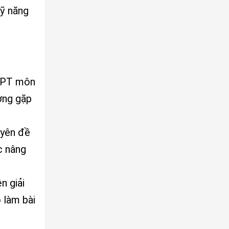
kỹ năng
THPT môn
ờng gặp
uyên đề
c nâng
n giải
ộ làm bài