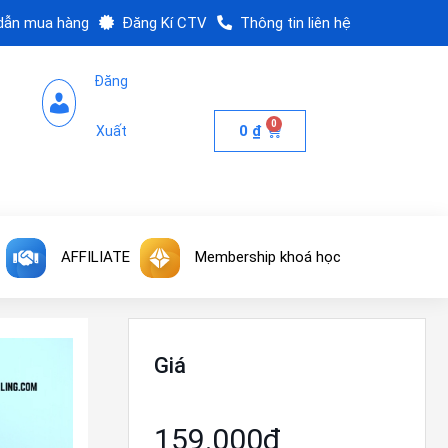
dẫn mua hàng
Đăng Kí CTV
Thông tin liên hệ
Đăng
0
0
₫
Xuất
AFFILIATE
Membership khoá học
Giá
159.000₫