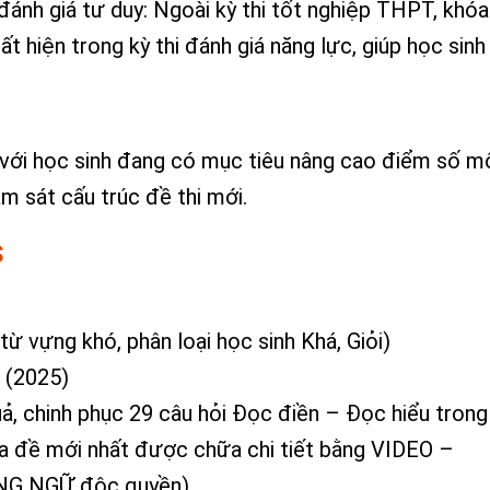
 đánh giá tư duy: Ngoài kỳ thi tốt nghiệp THPT, khó
t hiện trong kỳ thi đánh giá năng lực, giúp học sinh
với học sinh đang có mục tiêu nâng cao điểm số m
m sát cấu trúc đề thi mới.
S
ừ vựng khó, phân loại học sinh Khá, Giỏi)
u (2025)
ả, chinh phục 29 câu hỏi Đọc điền – Đọc hiểu trong
ra đề mới nhất được chữa chi tiết bằng VIDEO –
NG NGỮ độc quyền)