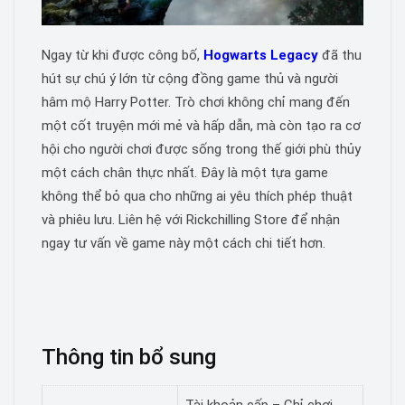
Ngay từ khi được công bố,
Hogwarts Legacy
đã thu
hút sự chú ý lớn từ cộng đồng game thủ và người
hâm mộ Harry Potter. Trò chơi không chỉ mang đến
một cốt truyện mới mẻ và hấp dẫn, mà còn tạo ra cơ
hội cho người chơi được sống trong thế giới phù thủy
một cách chân thực nhất. Đây là một tựa game
không thể bỏ qua cho những ai yêu thích phép thuật
và phiêu lưu. Liên hệ với Rickchilling Store để nhận
ngay tư vấn về game này một cách chi tiết hơn.
Thông tin bổ sung