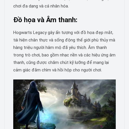
chơi đa dạng và cá nhân hóa.
Đồ họa và Âm thanh:
Hogwarts Legacy gây ấn tượng với đồ họa đẹp mắt,
tái hiện chân thực và sống động thế giới phù thủy mà
hàng triệu người hâm mộ đã yêu thích. Âm thanh
trong trò chơi, bao gồm nhạc nền và các hiệu ứng âm
thanh, cũng được chăm chút kỹ lưỡng để mang lại
cảm giác đắm chìm và hồi hộp cho người chơi.