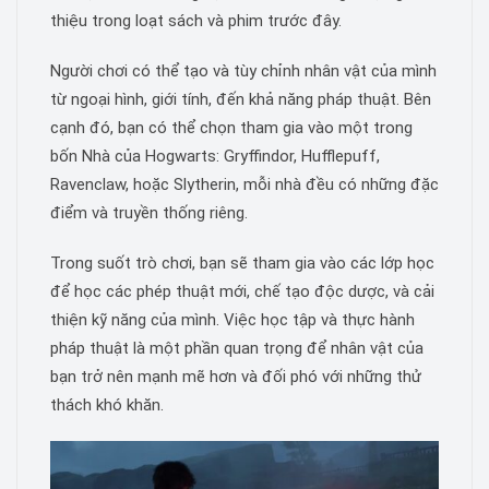
thiệu trong loạt sách và phim trước đây.
Người chơi có thể tạo và tùy chỉnh nhân vật của mình
từ ngoại hình, giới tính, đến khả năng pháp thuật. Bên
cạnh đó, bạn có thể chọn tham gia vào một trong
bốn Nhà của Hogwarts: Gryffindor, Hufflepuff,
Ravenclaw, hoặc Slytherin, mỗi nhà đều có những đặc
điểm và truyền thống riêng.
Trong suốt trò chơi, bạn sẽ tham gia vào các lớp học
để học các phép thuật mới, chế tạo độc dược, và cải
thiện kỹ năng của mình. Việc học tập và thực hành
pháp thuật là một phần quan trọng để nhân vật của
bạn trở nên mạnh mẽ hơn và đối phó với những thử
thách khó khăn.