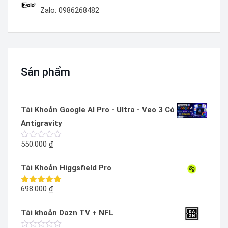
Zalo: 0986268482
Sản phẩm
Tài Khoản Google AI Pro - Ultra - Veo 3 Có
Antigravity
550.000
₫
Được
xếp
hạng
Tài Khoản Higgsfield Pro
0
5
sao
698.000
₫
Được xếp
hạng
5.00
5 sao
Tài khoản Dazn TV + NFL