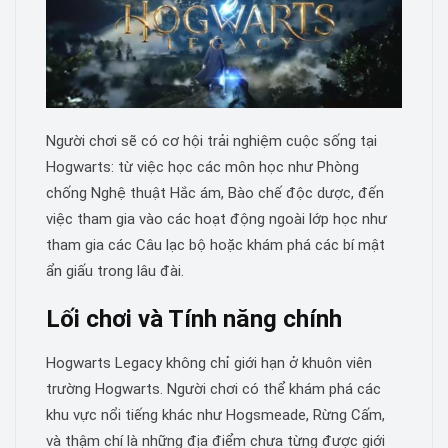
Người chơi sẽ có cơ hội trải nghiệm cuộc sống tại
Hogwarts: từ việc học các môn học như Phòng
chống Nghệ thuật Hắc ám, Bào chế độc dược, đến
việc tham gia vào các hoạt động ngoài lớp học như
tham gia các Câu lạc bộ hoặc khám phá các bí mật
ẩn giấu trong lâu đài.
Lối chơi và Tính năng chính
Hogwarts Legacy không chỉ giới hạn ở khuôn viên
trường Hogwarts. Người chơi có thể khám phá các
khu vực nổi tiếng khác như Hogsmeade, Rừng Cấm,
và thậm chí là những địa điểm chưa từng được giới