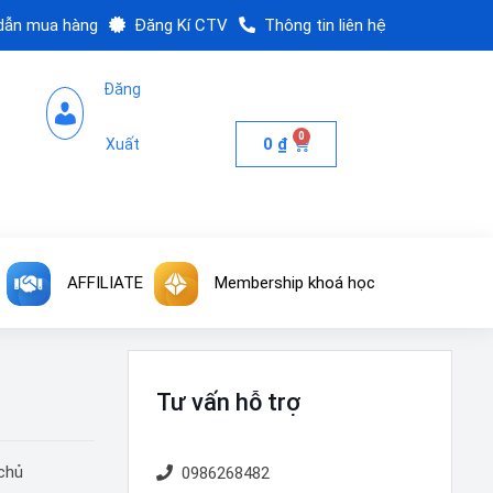
dẫn mua hàng
Đăng Kí CTV
Thông tin liên hệ
Đăng
0
0
₫
Xuất
AFFILIATE
Membership khoá học
Tư vấn hỗ trợ
 chủ
0986268482