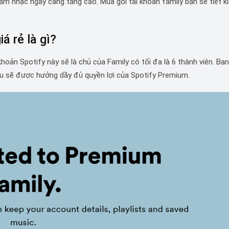
m nhạc ngày càng tăng cao. Mua gói tài khoản family bạn sẽ tiết k
á rẻ là gì?
 khoản Spotify này sẽ là chủ của Family có tối đa là 6 thành viên. Bạ
ều sẽ được hưởng dầy đủ quyền lợi của Spotify Premium.