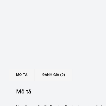
MÔ TẢ
ĐÁNH GIÁ (0)
Mô tả