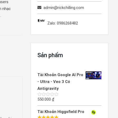
users
admin@rickchilling.com
n nhạc
…
Zalo: 0986268482
Sản phẩm
Tài Khoản Google AI Pro
- Ultra - Veo 3 Có
Antigravity
550.000
₫
Được
xếp
hạng
Tài Khoản Higgsfield Pro
0
5