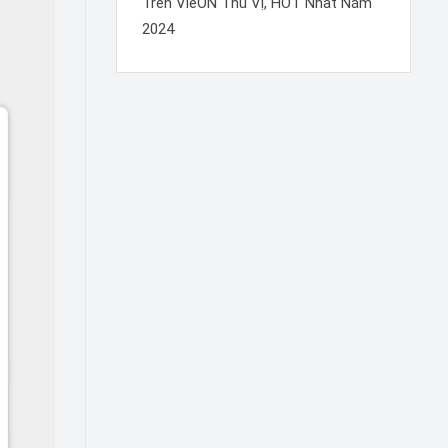
Trên VieON Thú Vị, HOT Nhất Năm
2024