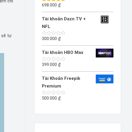
iệm chi
sao
698.000
₫
Được xếp
hạng
5.00
5 sao
Tài khoản Dazn TV +
NFL
n sẽ tự
300.000
₫
Được
xếp
hạng
Tài khoản HBO Max
0
5
sao
399.000
₫
Được
xếp
hạng
Tài Khoản Freepik
0
5
Premium
sao
500.000
₫
Được
xếp
hạng
0
5
sao