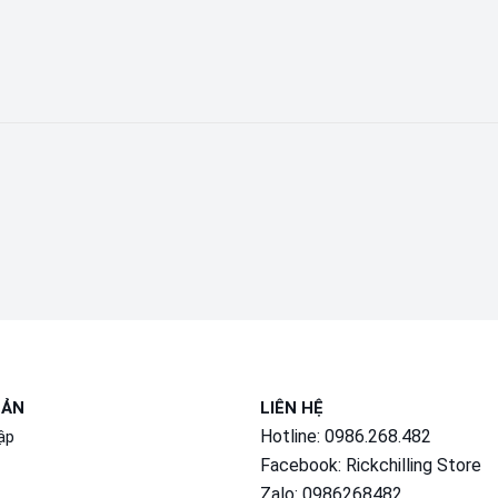
OẢN
LIÊN HỆ
Hotline: 0986.268.482
ập
Facebook:
Rickchilling Store
Zalo:
0986268482