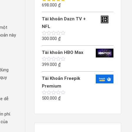
sao
698.000
₫
Được xếp
hạng
5.00
5 sao
Tài khoản Dazn TV +
NFL
 một
khoản này
300.000
₫
Được
xếp
hạng
Tài khoản HBO Max
0
5
sao
399.000
₫
Được
 dùng
xếp
hạng
 quy
Tài Khoản Freepik
0
5
Premium
sao
500.000
₫
de dễ
Được
xếp
hạng
0
n phí.
5
sao
 của