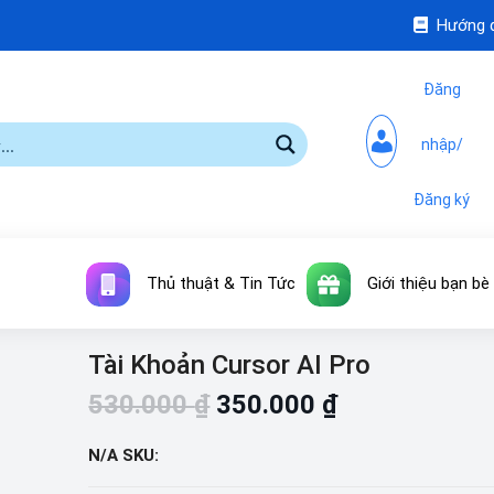
Hướng 
Đăng
nhập/
Đăng ký
Thủ thuật & Tin Tức
Giới thiệu bạn bè
Tài Khoản Cursor AI Pro
530.000
₫
350.000
₫
N/A
SKU: