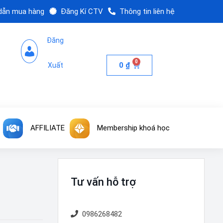
dẫn mua hàng
Đăng Kí CTV
Thông tin liên hệ
Đăng
0
0
₫
Xuất
AFFILIATE
Membership khoá học
Tư vấn hỗ trợ
0986268482