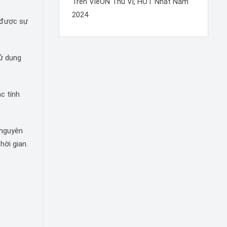
Trên VieON Thú Vị, HOT Nhất Năm
2024
n được sự
sử dụng
c tính
 nguyên
hời gian.