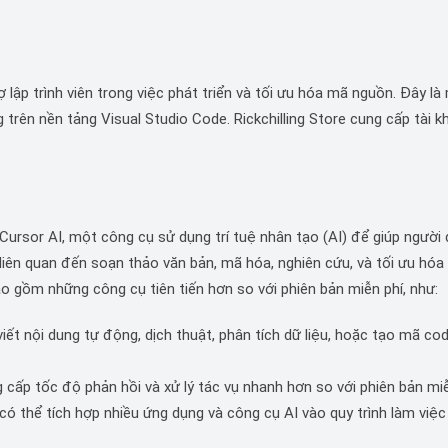
 lập trình viên trong việc phát triển và tối ưu hóa mã nguồn. Đây là
g trên nền tảng Visual Studio Code. Rickchilling Store cung cấp tài 
 Cursor AI, một công cụ sử dụng trí tuệ nhân tạo (AI) để giúp người
 liên quan đến soạn thảo văn bản, mã hóa, nghiên cứu, và tối ưu hóa
ao gồm những công cụ tiên tiến hơn so với phiên bản miễn phí, như:
iết nội dung tự động, dịch thuật, phân tích dữ liệu, hoặc tạo mã co
g cấp tốc độ phản hồi và xử lý tác vụ nhanh hơn so với phiên bản miễ
ó thể tích hợp nhiều ứng dụng và công cụ AI vào quy trình làm việc