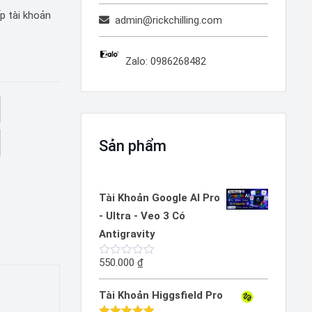
p tài khoản
admin@rickchilling.com
Zalo: 0986268482
Sản phẩm
Tài Khoản Google AI Pro
- Ultra - Veo 3 Có
Antigravity
550.000
₫
Được
xếp
hạng
Tài Khoản Higgsfield Pro
0
5