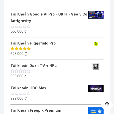
Tài Khoản Google AI Pro - Ultra - Veo 3 Có
Antigravity
550.000
₫
Được
xếp
hạng
Tài Khoản Higgsfield Pro
0
5
sao
698.000
₫
Được xếp
hạng
5.00
5 sao
Tài khoản Dazn TV + NFL
300.000
₫
Được
xếp
hạng
Tài khoản HBO Max
0
5
sao
399.000
₫
Được
xếp
hạng
Tài Khoản Freepik Premium
0