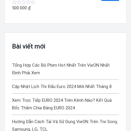
5
sao
500.000
₫
Được
xếp
hạng
0
5
sao
Bài viết mới
Tổng Hợp Các Bộ Phim Hot Nhất Trên VieON Nhất
Định Phải Xem
Cập Nhật Lịch Thi Đấu Euro 2024 Mới Nhất Tháng 8
Xem Trực Tiếp EURO 2024 Trên Kênh Nào? Kết Quả
Bốc Thăm Chia Bảng EURO 2024
Hướng Dẫn Cách Tải Và Sử Dụng VieON Trên Tivi Sony,
Samsung, LG, TCL