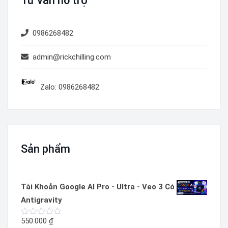
Tư vấn hỗ trợ
0986268482
admin@rickchilling.com
Zalo: 0986268482
Sản phẩm
Tài Khoản Google AI Pro - Ultra - Veo 3 Có
Antigravity
550.000
₫
Được