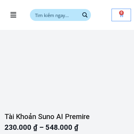
0
Tài Khoản Suno AI Premire
230.000
₫
–
548.000
₫