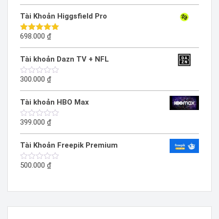
xếp
hạng
Tài Khoản Higgsfield Pro
0
5
sao
698.000
₫
Được xếp
hạng
5.00
5 sao
Tài khoản Dazn TV + NFL
300.000
₫
Được
xếp
hạng
Tài khoản HBO Max
0
5
sao
399.000
₫
Được
xếp
hạng
Tài Khoản Freepik Premium
0
5
sao
500.000
₫
Được
xếp
hạng
0
5
sao