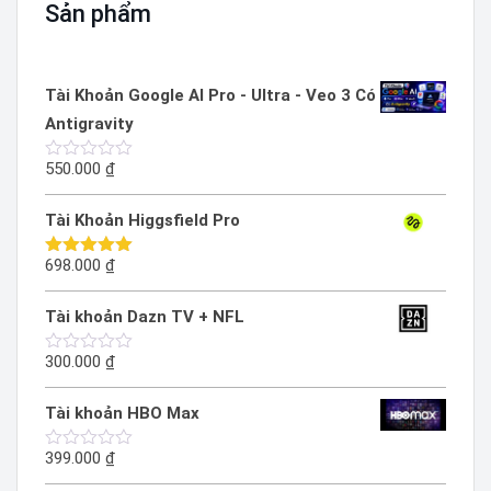
Sản phẩm
Tài Khoản Google AI Pro - Ultra - Veo 3 Có
Antigravity
550.000
₫
Được
xếp
hạng
Tài Khoản Higgsfield Pro
0
5
sao
698.000
₫
Được xếp
hạng
5.00
5 sao
Tài khoản Dazn TV + NFL
300.000
₫
Được
xếp
hạng
Tài khoản HBO Max
0
5
sao
399.000
₫
Được
xếp