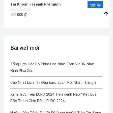
hạng
Tài Khoản Freepik Premium
0
5
sao
500.000
₫
Được
xếp
hạng
0
5
sao
Bài viết mới
Tổng Hợp Các Bộ Phim Hot Nhất Trên VieON Nhất
Định Phải Xem
Cập Nhật Lịch Thi Đấu Euro 2024 Mới Nhất Tháng 8
Xem Trực Tiếp EURO 2024 Trên Kênh Nào? Kết Quả
Bốc Thăm Chia Bảng EURO 2024
Hướng Dẫn Cách Tải Và Sử Dụng VieON Trên Tivi Sony,