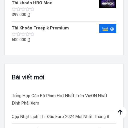
Tài khoản HBO Max
0
5
sao
399.000
₫
Được
xếp
hạng
Tài Khoản Freepik Premium
0
5
sao
500.000
₫
Được
xếp
hạng
0
5
sao
Bài viết mới
Tổng Hợp Các Bộ Phim Hot Nhất Trên VieON Nhất
Định Phải Xem
Cập Nhật Lịch Thi Đấu Euro 2024 Mới Nhất Tháng 8