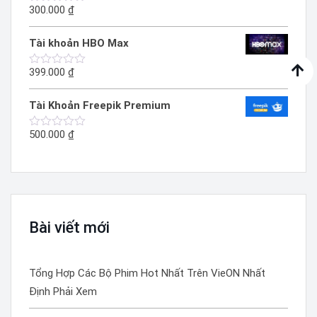
300.000
₫
Được
xếp
hạng
Tài khoản HBO Max
0
5
sao
399.000
₫
Được
xếp
hạng
Tài Khoản Freepik Premium
0
5
sao
500.000
₫
Được
xếp
hạng
0
5
sao
Bài viết mới
Tổng Hợp Các Bộ Phim Hot Nhất Trên VieON Nhất
Định Phải Xem