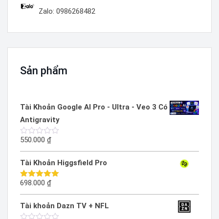
Zalo: 0986268482
Sản phẩm
Tài Khoản Google AI Pro - Ultra - Veo 3 Có
Antigravity
550.000
₫
Được
xếp
hạng
Tài Khoản Higgsfield Pro
0
5
sao
698.000
₫
Được xếp
hạng
5.00
5 sao
Tài khoản Dazn TV + NFL